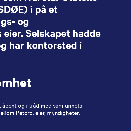
DØE) i på et
ngs- og
 eier. Selskapet hadde
g har kontorsted i
somhet
k, åpent og i tråd med samfunnets
mellom Petoro, eier, myndigheter,