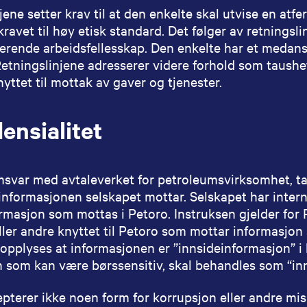
jene setter krav til at den enkelte skal utvise en atf
 kravet til høy etisk standard. Det følger av retningsl
uderende arbeidsfellesskap. Den enkelte har et medans
Retningslinjene adresserer videre forhold som taushet
yttet til mottak av gaver og tjenester.
ensialitet
amsvar med avtaleverket for petroleumsvirksomhet, ta
informasjonen selskapet mottar. Selskapet har intern
rmasjon som mottas i Petoro. Instruksen gjelder for P
ller andre knyttet til Petoro som mottar informasjon 
 opplyses at informasjonen er ”innsideinformasjon” i
 som kan være børssensitiv, skal behandles som “in
pterer ikke noen form for korrupsjon eller andre mis