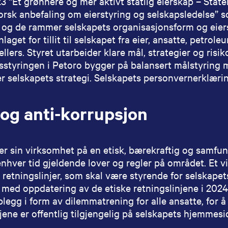
3 “Et grønnere og mer aktivt statlig eierskap – State
orsk anbefaling om eierstyring og selskapsledelse” s
og de rammer selskapets organisasjonsform og eiers
nlaget for tillit til selskapet fra eier, ansatte, petr
llers. Styret utarbeider klare mål, strategier og risik
styringen i Petoro bygger på balansert målstyring m
r selskapets strategi. Selskapets personvernerklærin
 og anti-korrupsjon
er sin virksomhet på en etisk, bærekraftig og samfu
enhver tid gjeldende lover og regler på området. Et vi
 retningslinjer, som skal være styrende for selskapets
 med oppdatering av de etiske retningslinjene i 2024
legg i form av dilemmatrening for alle ansatte, for å 
jene er offentlig tilgjengelig på selskapets hjemmesi