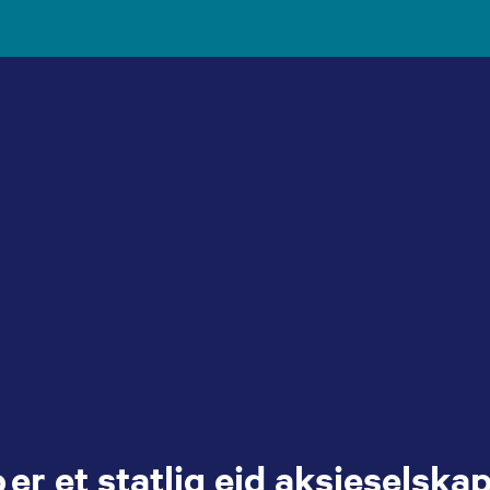
 er et statlig eid aksjeselska