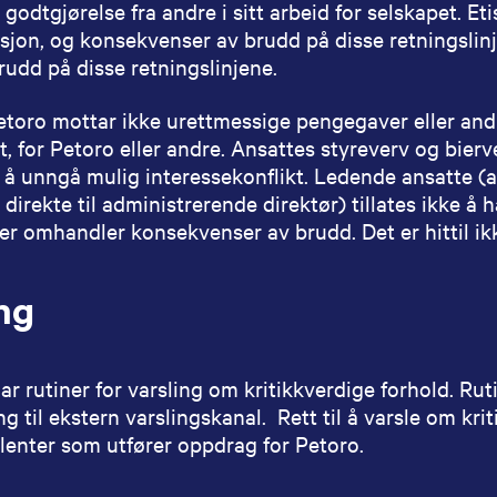
t godtgjørelse fra andre i sitt arbeid for selskapet. E
jon, og konsekvenser av brudd på disse retningslinj
brudd på disse retningslinjene.
etoro mottar ikke urettmessige pengegaver eller andre
at, for Petoro eller andre. Ansattes styreverv og bi
r å unngå mulig interessekonflikt. Ledende ansatte 
 direkte til administrerende direktør) tillates ikke å 
jer omhandler konsekvenser av brudd. Det er hittil ik
ng
ar rutiner for varsling om kritikkverdige forhold. Ru
ng til ekstern varslingskanal. Rett til å varsle om kr
enter som utfører oppdrag for Petoro.