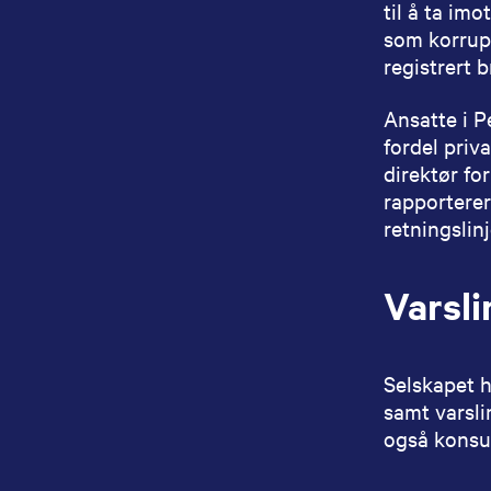
til å ta imo
som korrups
registrert 
Ansatte i P
fordel priv
direktør fo
rapporterer
retningslin
Varsli
Selskapet h
samt varsli
også konsul