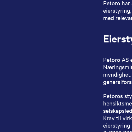
Petoro har 
eierstyring
med relevan
Eierst
Petoro AS e
Næringsmin
myndighet. 
generalfors
Petoros sty
hensiktsmes
selskapsle
Krav til vi
eierstyring