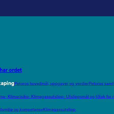
har ordet
kaping
Petoros hovedmål, oppgaver og verdier
Petoros sam
ima
- Klimarisiko
- Klimagassutslipp
- Utslippsmål og tiltak for
dsmiljø og kompetanse
Klimagassutslipp