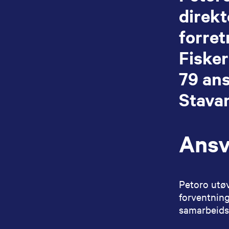
direk
forre
Fisker
79 ans
Stava
Ansv
Petoro utøv
forventning
samarbeids