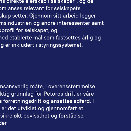
ns direkte eierskap i selskaper”, og de
om anses relevant for selskapets
kap setter. Gjennom sitt arbeid legger
oleumsindustrien og andre interessenter samt
oprofil for selskapet, og
ed etablerte mål som fastsettes årlig og
g er inkludert i styringssystemet.
nnsansvarlig måte, i overensstemmelse
ktig grunnlag for Petoros drift er våre
 forretningsdrift og ansattes adferd. I
 er det utviklet og gjennomført et
sikre økt bevissthet og forståelse.
der.