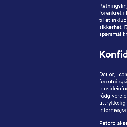
Retningslin
forankret i
til et inkl
sikkerhet. 
spørsmål kn
Konfid
Det er, i s
forretnings
innsideinfo
rådgivere e
uttrykkelig
Informasjon
Petoro akse