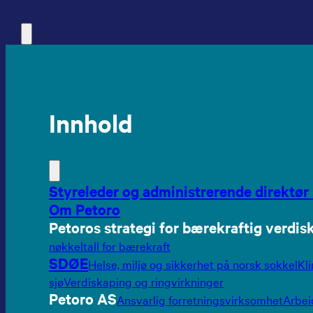
Innhold
Styreleder og administrerende direktør 
Om Petoro
Petoros strategi for bærekraftig verdis
nøkkeltall for bærekraft
SDØE
Helse, miljø og sikkerhet på norsk sokkel
Kl
sjø
Verdiskaping og ringvirkninger
Petoro AS
Ansvarlig forretningsvirksomhet
Arbei