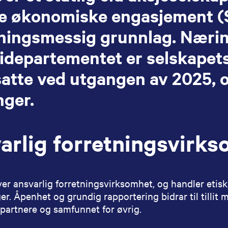
te økonomiske engasjement (S
tningsmessig grunnlag. Næri
idepartementet er selskapets
atte ved utgangen av 2025, o
nger.
arlig forretningsvirk
er ansvarlig forretningsvirksomhet, og handler etis
er. Åpenhet og grundig rapportering bidrar til tillit 
partnere og samfunnet for øvrig.