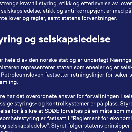
strenge krav til styring, etikk og etterlevelse av lov
, selskapsledelse, etikk og anti-korrupsjon, er med p
te lover og regler, samt statens forventninger.
yring og selskapsledelse
r heleid av den norske stat og er underlagt Nærings
isteren representerer staten som eneeier og er sels
Petroleumsloven fastsetter retningslinjer for saker
amling.
re har det overordnete ansvar for forvaltningen i sel
sige styrings- og kontrollsystemer er på plass. Styr
delse for å sikre at SDØE forvaltes på en måte som 
rksomhetsstyring er fastsatt i “Reglement for økonomi
 og selskapsledelse”. Styret følger statens prinsipper 